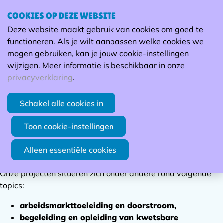
Projecten van Groep Maatwerk
COOKIES OP DEZE WEBSITE
Ope
Zoek
Deze website maakt gebruik van cookies om goed te
men
Samen innoveren voor een inclusieve en sterke
functioneren. Als je wilt aanpassen welke cookies we
arbeidsmarkt
mogen gebruiken, kan je jouw cookie-instellingen
wijzigen. Meer informatie is beschikbaar in onze
Groep Maatwerk is actief betrokken bij tal van projecten die
privacyverklaring
.
bijdragen aan een
duurzame, innovatieve en inclusieve
maatwerksector.
Op deze pagina vind je een overzicht van
Schakel alle cookies in
de projecten waarvan Groep Maatwerk de
initiatiefnemer
of trekker
is. Elk project vertrekt vanuit de noden op het
Toon cookie-instellingen
terrein en vertolkt onze missie:
maatwerkbedrijven
versterken in hun ondernemerschap en
Alleen essentiële cookies
maatschappelijke opdracht.
Onze projecten situeren zich onder andere rond volgende
topics:
arbeidsmarkttoeleiding en doorstroom,
begeleiding en opleiding van kwetsbare