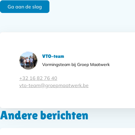
Ga aan de slag
Subnavigatie
VTO-team
Vormingsteam
bij Groep Maatwerk
+32 16 82 76 40
vto-team@groepmaatwerk.be
Andere berichten