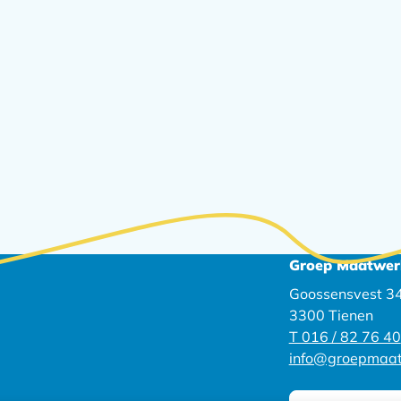
Groep Maatwer
Goossensvest 3
3300 Tienen
T 016 / 82 76 40
info@groepmaat