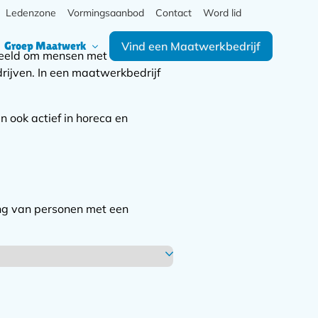
Meta
Ledenzone
Vormingsaanbod
Contact
Word lid
Zoek
navigatie
Hoofd
Secundaire
Groep Maatwerk
Vind een Maatwerkbedrijf
navigatie
rbeeld om mensen met een
navigatie
drijven. In een maatwerkbedrijf
n ook actief in horeca en
ing van personen met een