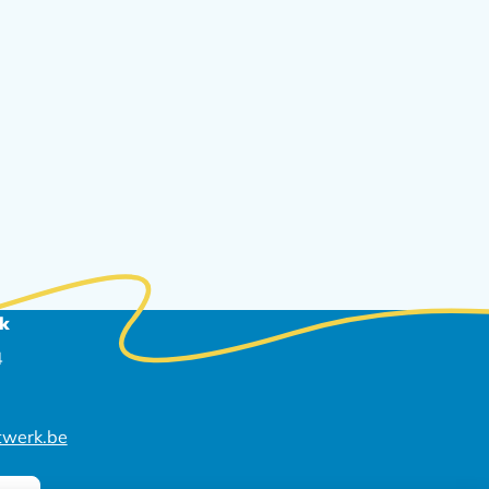
k
4
werk.be