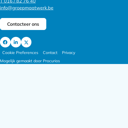
T 016 / 82 76 40
info@groepmaatwerk.be
Contacteer ons
Ga
Footer
Ga
Ga
Cookie Preferences
Contact
Privacy
naar
meta
naar
naar
Mogelijk gemaakt door Procurios
Facebook
navigatie
LinkedIn
X