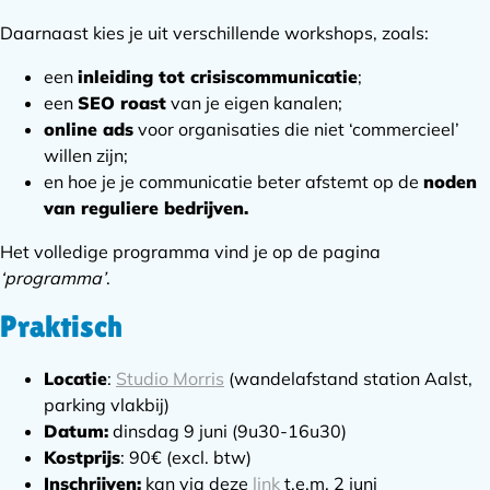
Daarnaast kies je uit verschillende workshops, zoals:
een
inleiding tot crisiscommunicatie
;
een
SEO roast
van je eigen kanalen;
online ads
voor organisaties die niet ‘commercieel’
willen zijn;
en hoe je je communicatie beter afstemt op de
noden
van reguliere bedrijven.
Het volledige programma vind je op de pagina
‘programma’
.
Praktisch
Locatie
:
Studio Morris
(wandelafstand station Aalst,
parking vlakbij)
Datum:
dinsdag 9 juni (9u30-16u30)
Kostprijs
: 90€ (excl. btw)
Inschrijven:
kan via deze
link
t.e.m. 2 juni