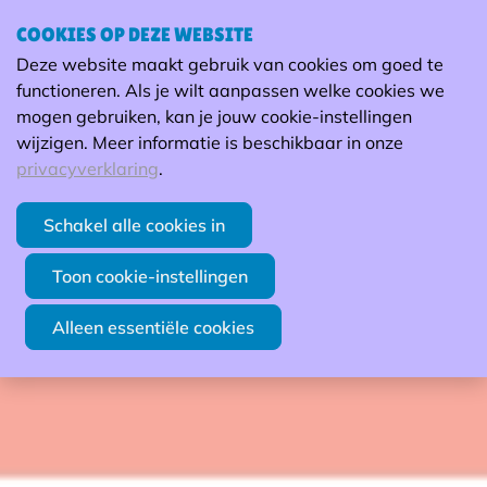
COOKIES OP DEZE WEBSITE
Deze website maakt gebruik van cookies om goed te
H
functioneren. Als je wilt aanpassen welke cookies we
Netwerkdag
mogen gebruiken, kan je jouw cookie-instellingen
09
wijzigen. Meer informatie is beschikbaar in onze
2026
Communicatie (niet-
JUN
privacyverklaring
.
leden)
Schakel alle cookies in
GROEP MAATWERK | 09/06 |
Studio Morris (Aalst)
Toon cookie-instellingen
Alleen essentiële cookies