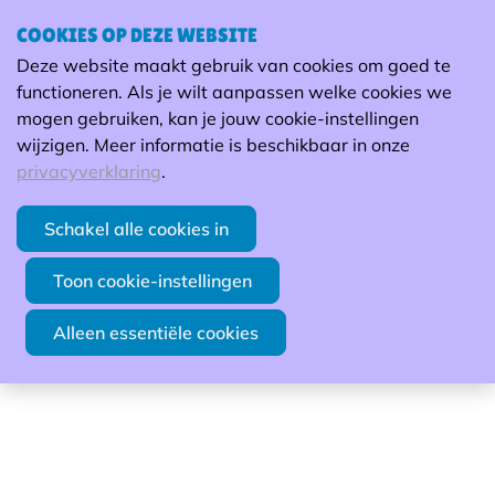
COOKIES OP DEZE WEBSITE
Verbindend omgaan met
Deze website maakt gebruik van cookies om goed te
weerstand (basis)
H
functioneren. Als je wilt aanpassen welke cookies we
mogen gebruiken, kan je jouw cookie-instellingen
Uitgelichte module Basisopleiding
wijzigen. Meer informatie is beschikbaar in onze
privacyverklaring
.
maatwerkcoaches
Duur: 1/2 dag (4u)
Schakel alle cookies in
Vorming
Toon cookie-instellingen
Alleen essentiële cookies