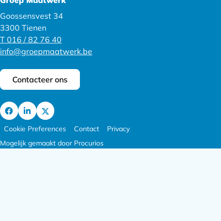
Groep Maatwerk
Goossensvest 34
3300 Tienen
T 016 / 82 76 40
info@groepmaatwerk.be
Contacteer ons
Ga
Footer
Ga
Ga
Cookie Preferences
Contact
Privacy
naar
meta
naar
naar
Mogelijk gemaakt door Procurios
Facebook
navigatie
LinkedIn
X