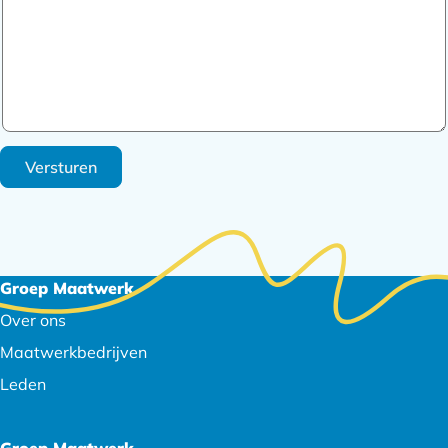
Versturen
Footer
Groep Maatwerk
navigatie
Over ons
Maatwerkbedrijven
Leden