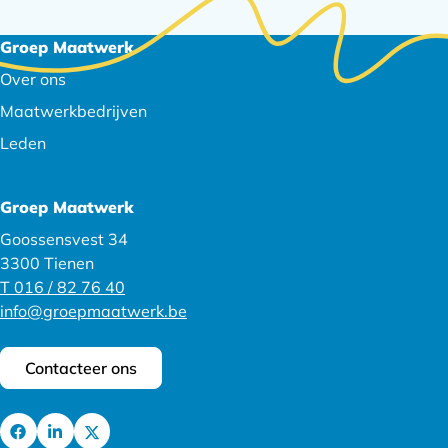
Footer
Groep Maatwerk
navigatie
Over ons
Maatwerkbedrijven
Leden
Groep Maatwerk
Goossensvest 34
3300 Tienen
T 016 / 82 76 40
info@groepmaatwerk.be
Contacteer ons