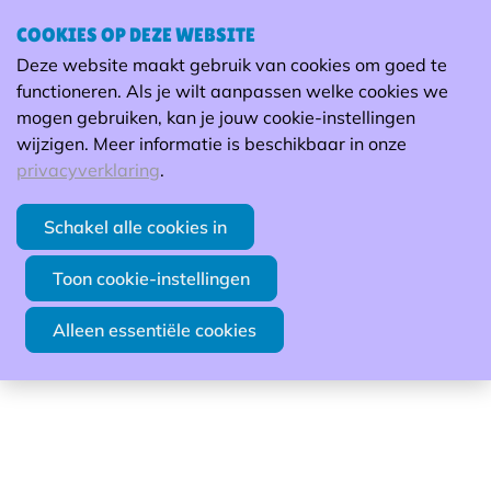
COOKIES OP DEZE WEBSITE
Energiewijzer
Deze website maakt gebruik van cookies om goed te
H
functioneren. Als je wilt aanpassen welke cookies we
Terug van weg geweest!
mogen gebruiken, kan je jouw cookie-instellingen
wijzigen. Meer informatie is beschikbaar in onze
Duur: 1-dag (8u)
privacyverklaring
.
Vorming
Schakel alle cookies in
Toon cookie-instellingen
Alleen essentiële cookies