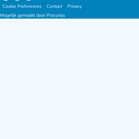
Ga
Footer
Ga
Ga
Cookie Preferences
Contact
Privacy
naar
meta
naar
naar
Mogelijk gemaakt door Procurios
Facebook
navigatie
LinkedIn
X