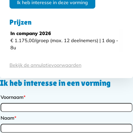
Ik heb interesse in deze vorming
Prijzen
In company 2026
€ 1.175,00/groep (max. 12 deelnemers) | 1 dag -
8u
Voorwaarden
Bekijk de annulatievoorwaarden
Ik heb interesse in een vorming
Voornaam
*
Naam
*