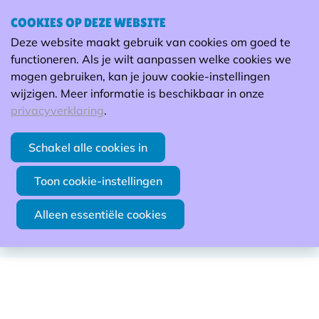
COOKIES OP DEZE WEBSITE
Arbeidshandicap en
Deze website maakt gebruik van cookies om goed te
psychosociale problematieken
H
functioneren. Als je wilt aanpassen welke cookies we
mogen gebruiken, kan je jouw cookie-instellingen
in maatwerkbedrijven -
wijzigen. Meer informatie is beschikbaar in onze
verdieping
privacyverklaring
.
Groep Maatwerk i.s.m. ervaringsdeskundigen -
Schakel alle cookies in
Nieuwe planning voorjaar 2026
Toon cookie-instellingen
Duur: 4u per module
Alleen essentiële cookies
Vorming