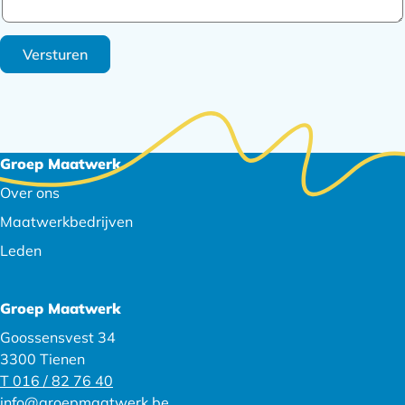
Versturen
Footer
Groep Maatwerk
navigatie
Over ons
Maatwerkbedrijven
Leden
Groep Maatwerk
Goossensvest 34
3300 Tienen
T 016 / 82 76 40
info@groepmaatwerk.be