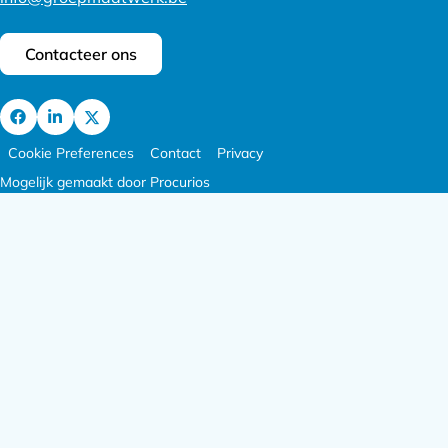
Contacteer ons
Ga
Footer
Ga
Ga
Cookie Preferences
Contact
Privacy
naar
meta
naar
naar
Mogelijk gemaakt door Procurios
Facebook
navigatie
LinkedIn
X