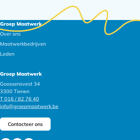
Footer
Groep Maatwerk
navigatie
Over ons
Maatwerkbedrijven
Leden
Groep Maatwerk
Goossensvest 34
3300 Tienen
T 016 / 82 76 40
info@groepmaatwerk.be
Contacteer ons