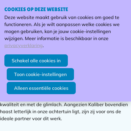
COOKIES OP DEZE WEBSITE
Ope
Zoek
Deze website maakt gebruik van cookies om goed te
men
Werk van hoge kwaliteit
functioneren. Als je wilt aanpassen welke cookies we
mogen gebruiken, kan je jouw cookie-instellingen
Stefanie Van Hemelen - CEO van Norta
wijzigen. Meer informatie is beschikbaar in onze
Bij Norta zien we dat de elektrische de gewone fiets meer
privacyverklaring
.
en meer aan het vervangen is. Vergeleken bij een ‘gewone’
fiets, is daar veel meer montagewerk aan, en dan met name
Schakel alle cookies in
kleiner premontage werk zoals het monteren van batterij
contacten, schijfremmen, kabels, etc…...
Toon cookie-instellingen
Dit is werk waar onze eigen werknemers minder tijd voor
Alleen essentiële cookies
hebben én waar de werknemers van maatwerkbedrijf
Kaliber experts in zijn, repetitief handwerk van hoge
kwaliteit en met de glimlach. Aangezien Kaliber bovendien
haast letterlijk in onze achtertuin ligt, zijn zij voor ons de
ideale partner voor dit werk.