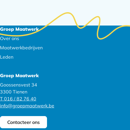
Footer
Groep Maatwerk
navigatie
Over ons
Maatwerkbedrijven
Leden
Groep Maatwerk
Goossensvest 34
3300 Tienen
T 016 / 82 76 40
info@groepmaatwerk.be
Contacteer ons