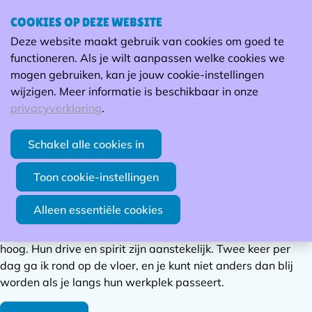
COOKIES OP DEZE WEBSITE
Ope
Zoek
Deze website maakt gebruik van cookies om goed te
men
Ze presteren op hoog niveau
functioneren. Als je wilt aanpassen welke cookies we
mogen gebruiken, kan je jouw cookie-instellingen
Luc Jongbloet - CEO van Depro
wijzigen. Meer informatie is beschikbaar in onze
De maatwerkers van 't Veer zijn ontzettend gemotiveerd.
privacyverklaring
.
Als de bel gaat en ze zijn nog met iets bezig, dan werken ze
verder.
Schakel alle cookies in
Het duurt bij hen soms iets langer alvorens ze een nieuw
Toon cookie-instellingen
werk onder de knie hebben maar eenmaal ze het kunnen,
voeren ze het perfect uit. Ze zijn een voorbeeld voor
Alleen essentiële cookies
reguliere werknemers. Ze presteren op hoog niveau. Niet
alleen ligt hun rendement hoog, ook hun engagement ligt
hoog. Hun drive en spirit zijn aanstekelijk. Twee keer per
dag ga ik rond op de vloer, en je kunt niet anders dan blij
worden als je langs hun werkplek passeert.