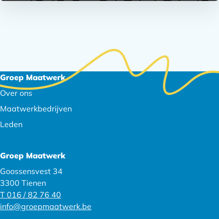
Footer
Groep Maatwerk
navigatie
Over ons
Maatwerkbedrijven
Leden
Groep Maatwerk
Goossensvest 34
3300 Tienen
T 016 / 82 76 40
info@groepmaatwerk.be