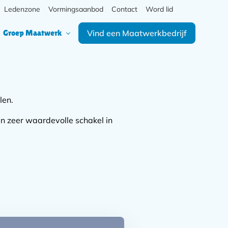
Meta
Ledenzone
Vormingsaanbod
Contact
Word lid
Zoek
navigatie
Hoofd
Secundaire
Groep Maatwerk
Vind een Maatwerkbedrijf
navigatie
navigatie
len.
en zeer waardevolle schakel in