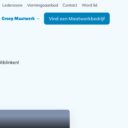
Meta
Ledenzone
Vormingsaanbod
Contact
Word lid
Zoek
navigatie
Hoofd
Secundaire
Groep Maatwerk
Vind een Maatwerkbedrijf
navigatie
navigatie
itblinken!