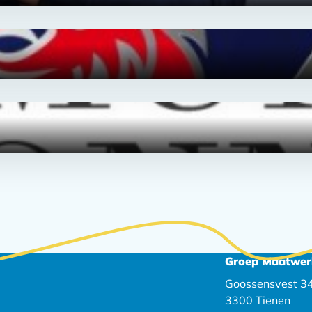
Groep Maatwer
Goossensvest 3
3300 Tienen