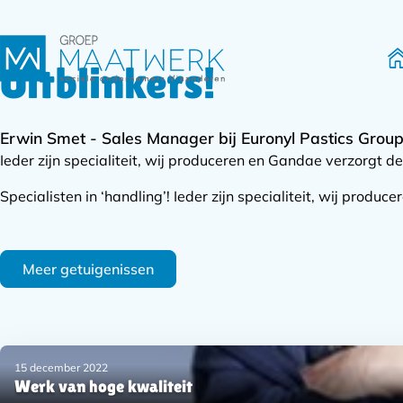
Uitblinkers!
H
Erwin Smet - Sales Manager bij Euronyl Pastics Grou
Ieder zijn specialiteit, wij produceren en Gandae verzorgt de 
Specialisten in ‘handling’! Ieder zijn specialiteit, wij produ
Meer getuigenissen
Subnavigatie
15 december 2022
Werk van hoge kwaliteit