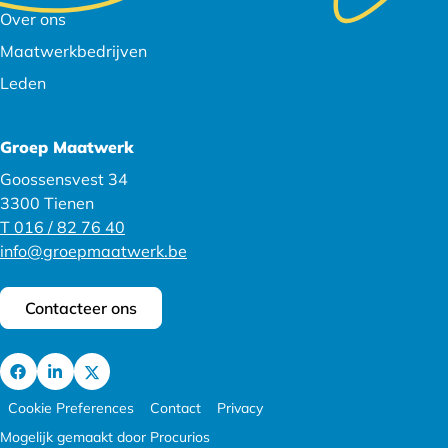
navigatie
Over ons
Maatwerkbedrijven
Leden
Groep Maatwerk
Goossensvest 34
3300 Tienen
T 016 / 82 76 40
info@groepmaatwerk.be
Contacteer ons
Ga
Footer
Ga
Ga
Cookie Preferences
Contact
Privacy
naar
meta
naar
naar
Mogelijk gemaakt door Procurios