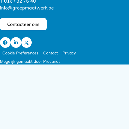
T 016 / 82 76 40
info@groepmaatwerk.be
Contacteer ons
Ga
Footer
Ga
Ga
Cookie Preferences
Contact
Privacy
naar
meta
naar
naar
Mogelijk gemaakt door Procurios
Facebook
navigatie
LinkedIn
X