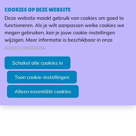
COOKIES OP DEZE WEBSITE
2-daags werkbezoek aan “EU
Deze website maakt gebruik van cookies om goed te
social economy” in Spanje
H
functioneren. Als je wilt aanpassen welke cookies we
mogen gebruiken, kan je jouw cookie-instellingen
AFGELOPEN
wijzigen. Meer informatie is beschikbaar in onze
privacyverklaring
.
Duur: 2 dagen | 28 april tot 29 april
Schakel alle cookies in
Vorming
Toon cookie-instellingen
Alleen essentiële cookies