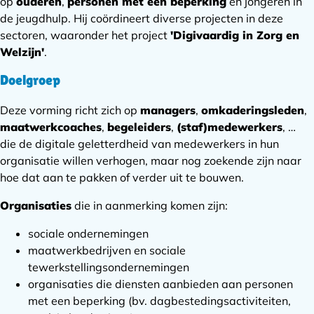
op
ouderen
,
personen met een beperking
en jongeren in
de jeugdhulp. Hij coördineert diverse projecten in deze
sectoren, waaronder het project
'Digivaardig in Zorg en
Welzijn'
.
Doelgroep
Deze vorming richt zich op
managers
,
omkaderingsleden
,
maatwerkcoaches
,
begeleiders
,
(staf)medewerkers
, …
die de digitale geletterdheid van medewerkers in hun
organisatie willen verhogen, maar nog zoekende zijn naar
hoe dat aan te pakken of verder uit te bouwen.
Organisaties
die in aanmerking komen zijn:
sociale ondernemingen
maatwerkbedrijven en sociale
tewerkstellingsondernemingen
organisaties die diensten aanbieden aan personen
met een beperking (bv. dagbestedingsactiviteiten,