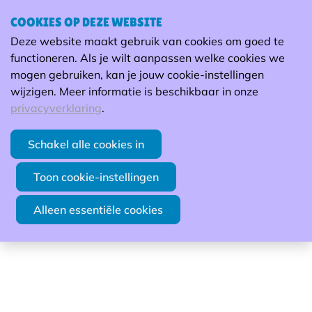
COOKIES OP DEZE WEBSITE
Inspiratiesessie digitale
Deze website maakt gebruik van cookies om goed te
geletterdheid (online)
H
functioneren. Als je wilt aanpassen welke cookies we
mogen gebruiken, kan je jouw cookie-instellingen
Digitale geletterdheid | Davy Nijs |
wijzigen. Meer informatie is beschikbaar in onze
privacyverklaring
.
AFGELOPEN
Duur: 90 minuten | 04/12/2025 van 9.30 tot
Schakel alle cookies in
11.00 uur
Toon cookie-instellingen
Vorming
Alleen essentiële cookies