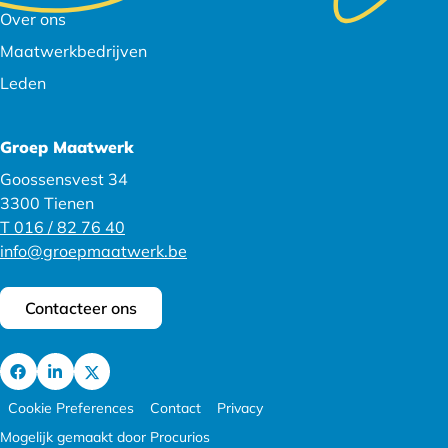
navigatie
Over ons
Maatwerkbedrijven
Leden
Groep Maatwerk
Goossensvest 34
3300 Tienen
T 016 / 82 76 40
info@groepmaatwerk.be
Contacteer ons
Ga
Footer
Ga
Ga
Cookie Preferences
Contact
Privacy
naar
meta
naar
naar
Mogelijk gemaakt door Procurios