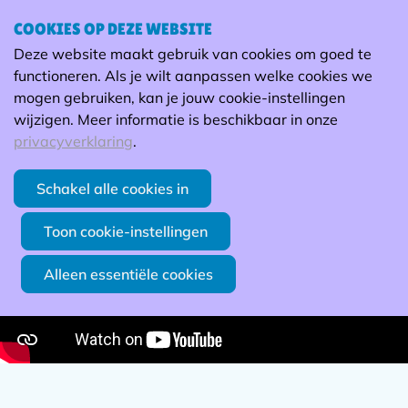
COOKIES OP DEZE WEBSITE
Ope
Zoek
Deze website maakt gebruik van cookies om goed te
men
Eli
functioneren. Als je wilt aanpassen welke cookies we
mogen gebruiken, kan je jouw cookie-instellingen
Eli, 24 jaar, werkt in een maatwerkbedrijf.
wijzigen. Meer informatie is beschikbaar in onze
Eli is graag actief bezig en daarom werkt hij op de
privacyverklaring
.
groendienst. Hij krijgt dan ook geregeld de vraag om
mensen verder te helpen met het scheren van de haag,
Schakel alle cookies in
onkruid te wieden...
Toon cookie-instellingen
Alleen essentiële cookies