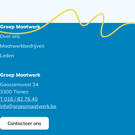
Footer
Groep Maatwerk
navigatie
Over ons
Maatwerkbedrijven
Leden
Groep Maatwerk
Goossensvest 34
3300 Tienen
T 016 / 82 76 40
info@groepmaatwerk.be
Contacteer ons