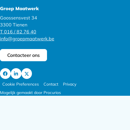
Groep Maatwerk
Goossensvest 34
3300 Tienen
T 016 / 82 76 40
info@groepmaatwerk.be
Contacteer ons
Ga
Footer
Ga
Ga
Cookie Preferences
Contact
Privacy
naar
meta
naar
naar
Mogelijk gemaakt door Procurios
Facebook
navigatie
LinkedIn
X