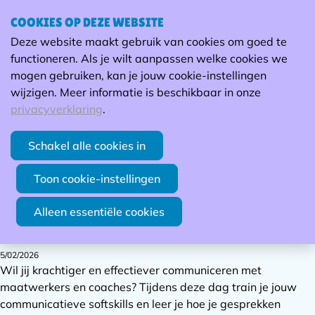
COOKIES OP DEZE WEBSITE
Ope
Zoek
Deze website maakt gebruik van cookies om goed te
men
In de kijker: opleiding soft skills
functioneren. Als je wilt aanpassen welke cookies we
voor medewerkers sociale dienst
mogen gebruiken, kan je jouw cookie-instellingen
wijzigen. Meer informatie is beschikbaar in onze
privacyverklaring
.
Op 24/02 organiseren we een opleiding rond het
versterken van communicatieve soft skills, specifiek
Schakel alle cookies in
voor medewerkers van de sociale dienst. Deze
opleiding staat open voor alle maatwerkbedrijven!
Toon cookie-instellingen
Waar? Bij Sjans Kringloopwinkel, in Geel
Alleen essentiële cookies
Kostprijs? 163 euro
5/02/2026
Wil jij krachtiger en effectiever communiceren met
maatwerkers en coaches? Tijdens deze dag train je jouw
communicatieve softskills en leer je hoe je gesprekken