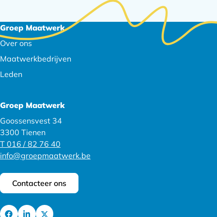
Footer
Groep Maatwerk
navigatie
Over ons
Maatwerkbedrijven
Leden
Groep Maatwerk
Goossensvest 34
3300 Tienen
T 016 / 82 76 40
info@groepmaatwerk.be
Contacteer ons