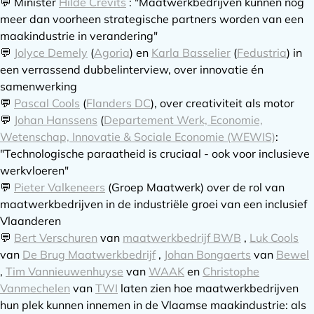
💬 Minister
Hilde Crevits
: "Maatwerkbedrijven kunnen nog
meer dan voorheen strategische partners worden van een
maakindustrie in verandering"
💬
Jolyce Demely
(
Agoria
) en
Karla Basselier
(
Fedustria
) in
een verrassend dubbelinterview, over innovatie én
samenwerking
💬
Pascal Cools
(
Flanders DC
), over creativiteit als motor
💬
Johan Hanssens
(
Departement Werk, Economie,
Wetenschap, Innovatie & Sociale Economie (WEWIS)
:
"Technologische paraatheid is cruciaal - ook voor inclusieve
werkvloeren"
💬
Pieter Valkeneers
(Groep Maatwerk) over de rol van
maatwerkbedrijven in de industriële groei van een inclusief
Vlaanderen
💬
Bert Verschuren
van
maatwerkbedrijf BWB
,
Luk Cools
van
De Brug Maatwerkbedrijf
,
Johan Bongaerts
van
Bewel
,
Tim Vannieuwenhuyse
van
WAAK
en
Christophe
Vanmechelen
van
TWI
laten zien hoe maatwerkbedrijven
hun plek kunnen innemen in de Vlaamse maakindustrie: als