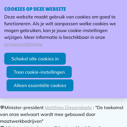
COOKIES OP DEZE WEBSITE
Ope
Zoek
Deze website maakt gebruik van cookies om goed te
men
De nieuwe WerkVormen is er
functioneren. Als je wilt aanpassen welke cookies we
mogen gebruiken, kan je jouw cookie-instellingen
De nieuwste WerkVormen is er – en zet de spot op de
wijzigen. Meer informatie is beschikbaar in onze
(Vlaamse) industrie van morgen. Lokaler. Slimmer.
privacyverklaring
.
Inclusiever.
Schakel alle cookies in
8/07/2025
👉 Met een verrassende hoofdrol voor…
Toon cookie-instellingen
maatwerkbedrijven.
Alleen essentiële cookies
🔍 We laten in dit nummer een aantal kopstukken uit het
veld aan het woord:
💬Minister-president
Matthias Diependaele
: "De toekomst
van onze welvaart wordt mee gebouwd door
maatwerkbedrijven"