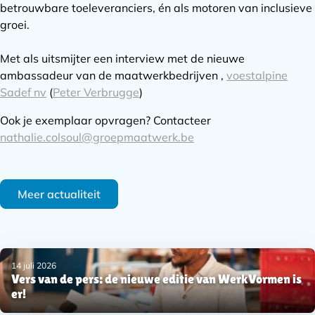
betrouwbare toeleveranciers, én als motoren van inclusieve
groei.
Met als uitsmijter een interview met de nieuwe
ambassadeur van de maatwerkbedrijven ,
voestalpine
Sadef nv
(
Peter Verbrugge
)
Ook je exemplaar opvragen? Contacteer
nathalie.colsoul@groepmaatwerk.be
Meer actualiteit
Subnavigatie
14 juli 2026
Vers van de pers: de nieuwe editie van WerkVormen is
er!