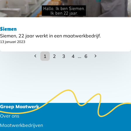
Siemen
Siemen, 22 jaar werkt in een maatwerkbedrijf.
13 januari 2023
1
2
3
4
...
6
Subnavigatie
Footer
Groep Maatwerk
navigatie
Over ons
Maatwerkbedrijven